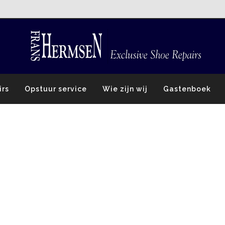
irs
Opstuur service
Wie zijn wij
Gastenboek