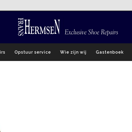
irs
Opstuur service
Wie zijn wij
Gastenboek