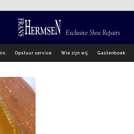
irs
Opstuur service
Wie zijn wij
Gastenboek