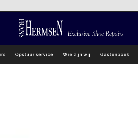
irs
Opstuur service
Wie zijn wij
Gastenboek