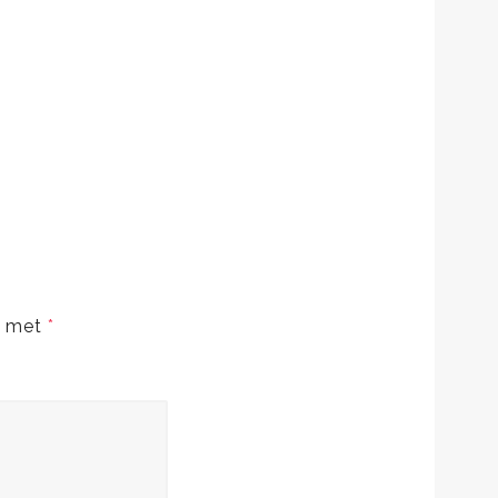
d met
*