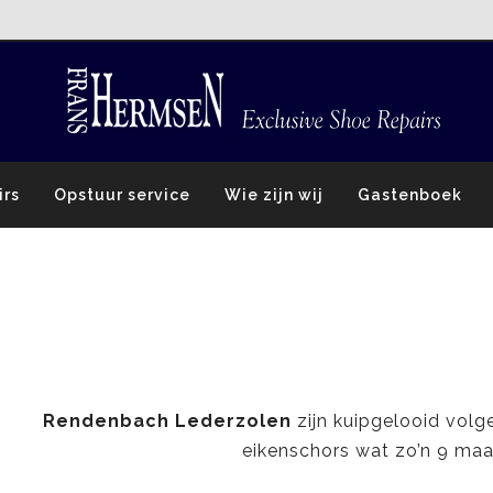
irs
Opstuur service
Wie zijn wij
Gastenboek
Rendenbach Lederzolen
zijn kuipgelooid volg
eikenschors wat zo’n 9 ma