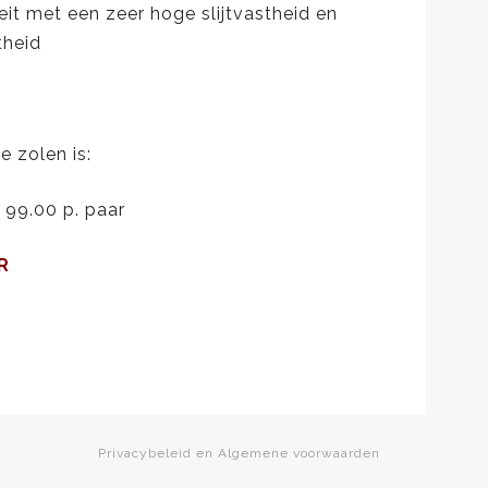
teit met een zeer hoge slijtvastheid en
theid
e zolen is:
p. paar
R
Privacybeleid en Algemene voorwaarden